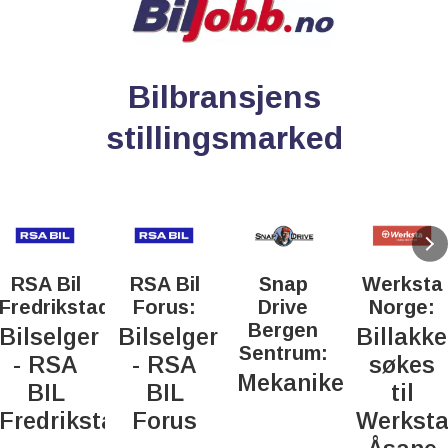
Bilbransjens
stillingsmarked
RSA Bil
RSA Bil
Snap
Werksta
Fredrikstad:
Forus:
Drive
Norge:
Bergen
Bilselger
Bilselger
Billakke
Sentrum:
- RSA
- RSA
søkes
Mekaniker
BIL
BIL
til
Fredrikstad
Forus
Werkst