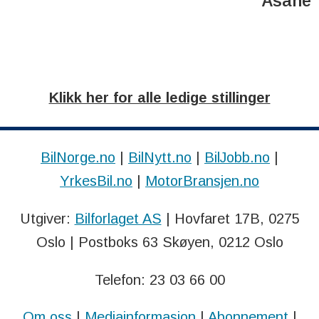
Åsane
Klikk her for alle ledige stillinger
BilNorge.no
|
BilNytt.no
|
BilJobb.no
|
YrkesBil.no
|
MotorBransjen.no
Utgiver:
Bilforlaget AS
| Hovfaret 17B, 0275
Oslo | Postboks 63 Skøyen, 0212 Oslo
Telefon: 23 03 66 00
Om oss
|
Mediainformasjon
|
Abonnement
|