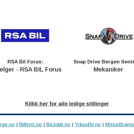
RSA Bil Forus:
Snap Drive Bergen Sent
selger - RSA BIL Forus
Mekaniker
Klikk her for alle ledige stillinger
rge.no
|
BilNytt.no
|
BilJobb.no
|
YrkesBil.no
|
MotorBransj