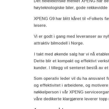
Det helelektriske merket XPENG har de
høyteknologiske biler, gode rekkevidde 
XPENG G9 har blitt kåret til «Folkets fa
lesere.
Vi er godt i gang med leveranser av ny
attraktiv bilmodell i Norge.
I takt med økende salg har vi nå etabl
Dette blir et kompakt og effektivt ver
kunder. I tillegg vil senteret bestå av 
Som operativ leder vil du ha ansvaret fo
og effektivitet i arbeidene, og motivere
nøkkelperson i vår XPENG serviceorgan
våre dedikerte klargjørere leverer topp 