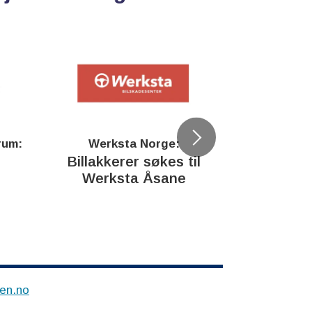
rum:
Werksta Norge:
Rodi
Billakkerer søkes til
Servi
Werksta Åsane
verkstedu
en.no