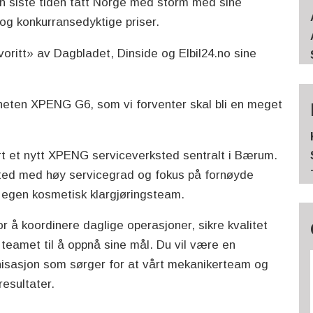
n siste tiden tatt Norge med storm med sine
og konkurransedyktige priser.
voritt» av Dagbladet, Dinside og Elbil24.no sine
heten XPENG G6, som vi forventer skal bli en meget
ert et nytt XPENG serviceverksted sentralt i Bærum.
ksted med høy servicegrad og fokus på fornøyde
et egen kosmetisk klargjøringsteam.
r å koordinere daglige operasjoner, sikre kvalitet
 teamet til å oppnå sine mål. Du vil være en
isasjon som sørger for at vårt mekanikerteam og
resultater.