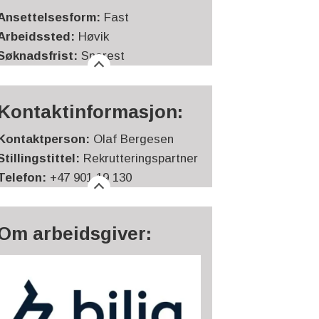
Ansettelsesform:
Fast
Arbeidssted:
Høvik
Søknadsfrist:
Snarest
Kontaktinformasjon:
Kontaktperson:
Olaf Bergesen
Stillingstittel:
Rekrutteringspartner
Telefon:
+47 901 19 130
Om arbeidsgiver: