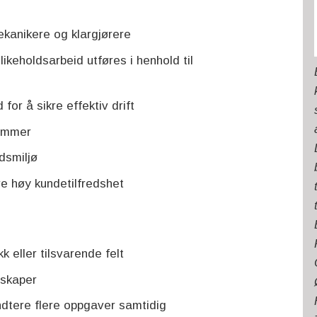
ekanikere og klargjørere
ikeholdsarbeid utføres i henhold til
for å sikre effektiv drift
lemmer
idsmiljø
e høy kundetilfredshet
 eller tilsvarende felt
skaper
ndtere flere oppgaver samtidig