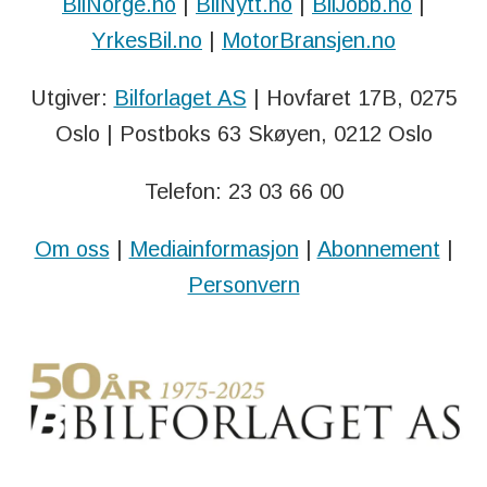
BilNorge.no
|
BilNytt.no
|
BilJobb.no
|
YrkesBil.no
|
MotorBransjen.no
Utgiver:
Bilforlaget AS
| Hovfaret 17B, 0275
Oslo | Postboks 63 Skøyen, 0212 Oslo
Telefon: 23 03 66 00
Om oss
|
Mediainformasjon
|
Abonnement
|
Personvern