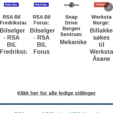
RSA Bil
RSA Bil
Snap
Werksta
Fredrikstad:
Forus:
Drive
Norge:
Bergen
Bilselger
Bilselger
Billakke
Sentrum:
- RSA
- RSA
søkes
Mekaniker
BIL
BIL
til
Fredrikstad
Forus
Werkst
Åsane
Klikk her for alle ledige stillinger