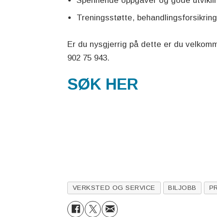
Spennende oppgaver og gode utvikli
Treningsstøtte, behandlingsforsikrin
Er du nysgjerrig på dette er du velkomm
902 75 943.
SØK HER
VERKSTED OG SERVICE
BILJOBB
P