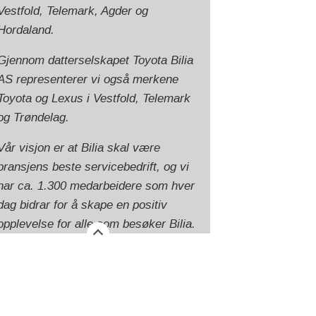
Vestfold, Telemark, Agder og
Hordaland.
Gjennom datterselskapet Toyota Bilia
AS representerer vi også merkene
Toyota og Lexus i Vestfold, Telemark
og Trøndelag.
Vår visjon er at Bilia skal være
bransjens beste servicebedrift, og vi
har ca. 1.300 medarbeidere som hver
dag bidrar for å skape en positiv
opplevelse for alle som besøker Bilia.