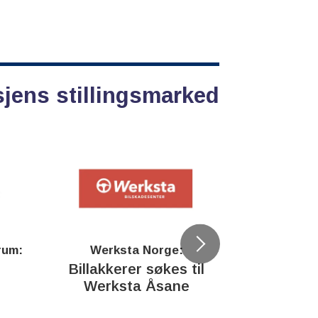
sjens stillingsmarked
rum:
Werksta Norge:
Rodi
Billakkerer søkes til
Servi
Werksta Åsane
verkstedu