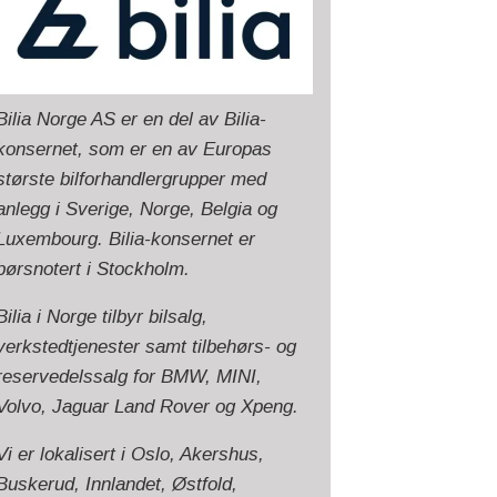
Bilia Norge AS er en del av Bilia-
konsernet, som er en av Europas
største bilforhandlergrupper med
anlegg i Sverige, Norge, Belgia og
Luxembourg. Bilia-konsernet er
børsnotert i Stockholm.
Bilia i Norge tilbyr bilsalg,
verkstedtjenester samt tilbehørs- og
reservedelssalg for BMW, MINI,
Volvo, Jaguar Land Rover og Xpeng.
Vi er lokalisert i Oslo, Akershus,
Buskerud, Innlandet, Østfold,