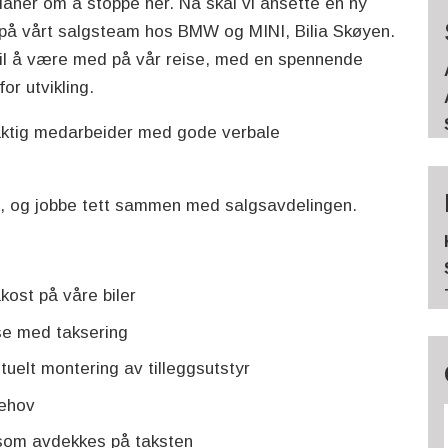
 planer om å stoppe her. Nå skal vi ansette en ny
på vårt salgsteam hos BMW og MINI, Bilia Skøyen.
til å være med på vår reise, med en spennende
or utvikling.
yaktig medarbeider med gode verbale
ing, og jobbe tett sammen med salgsavdelingen.
kost på våre biler
lse med taksering
tuelt montering av tilleggsutstyr
behov
som avdekkes på taksten