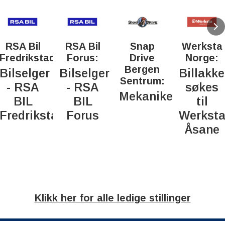
RSA Bil
RSA Bil
Snap
Werksta
Fredrikstad:
Forus:
Drive
Norge:
Bergen
Bilselger
Bilselger
Billakke
Sentrum:
- RSA
- RSA
søkes
Mekaniker
BIL
BIL
til
Fredrikstad
Forus
Werkst
Åsane
Klikk her for alle ledige stillinger