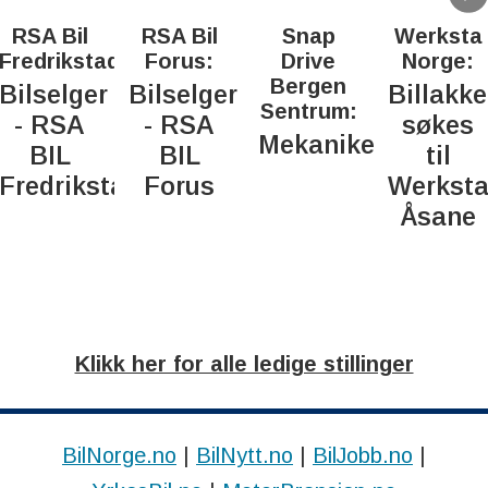
RSA Bil
RSA Bil
Snap
Werksta
Fredrikstad:
Forus:
Drive
Norge:
Bergen
Bilselger
Bilselger
Billakke
Sentrum:
- RSA
- RSA
søkes
Mekaniker
BIL
BIL
til
Fredrikstad
Forus
Werkst
Åsane
Klikk her for alle ledige stillinger
BilNorge.no
|
BilNytt.no
|
BilJobb.no
|