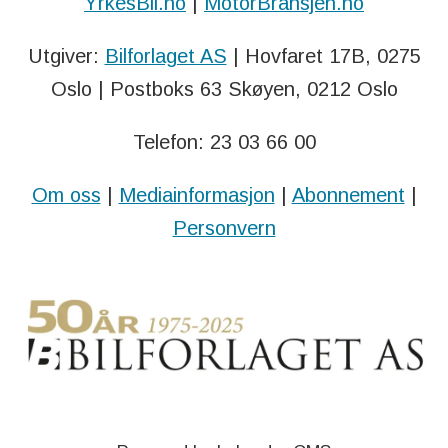
YrkesBil.no
|
MotorBransjen.no
Utgiver:
Bilforlaget AS
| Hovfaret 17B, 0275
Oslo | Postboks 63 Skøyen, 0212 Oslo
Telefon: 23 03 66 00
Om oss
|
Mediainformasjon
|
Abonnement
|
Personvern