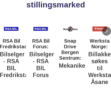
stillingsmarked
RSA Bil
RSA Bil
Snap
Werksta
Fredrikstad:
Forus:
Drive
Norge:
Bergen
Bilselger
Bilselger
Billakke
Sentrum:
- RSA
- RSA
søkes
Mekaniker
BIL
BIL
til
Fredrikstad
Forus
Werkst
Åsane