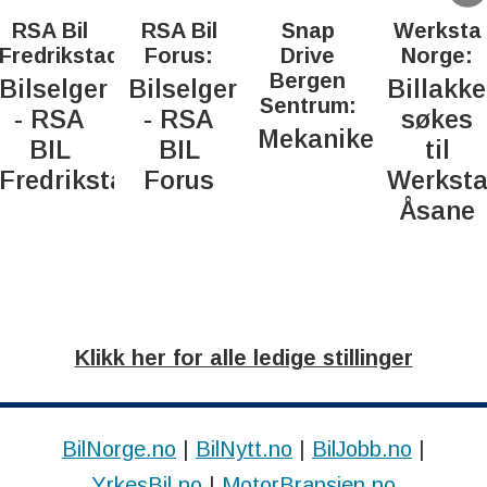
RSA Bil
RSA Bil
Snap
Werksta
Fredrikstad:
Forus:
Drive
Norge:
Bergen
Bilselger
Bilselger
Billakke
Sentrum:
- RSA
- RSA
søkes
Mekaniker
BIL
BIL
til
Fredrikstad
Forus
Werkst
Åsane
Klikk her for alle ledige stillinger
BilNorge.no
|
BilNytt.no
|
BilJobb.no
|
YrkesBil.no
|
MotorBransjen.no