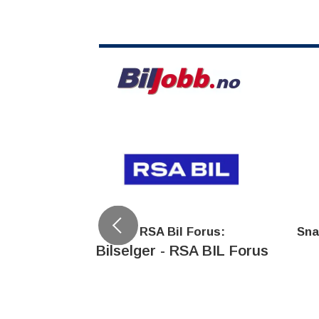
rikstad:
RSA Bil Forus:
Sna
 RSA BIL
Bilselger - RSA BIL Forus
stad