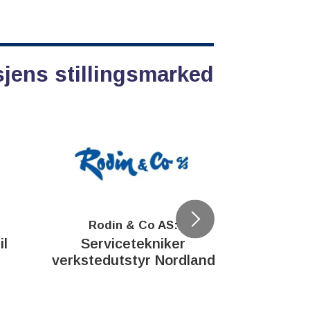
sjens stillingsmarked
Rodin & Co AS:
Rodi
il
Servicetekniker
Servi
verkstedutstyr Nordland
verkstedu