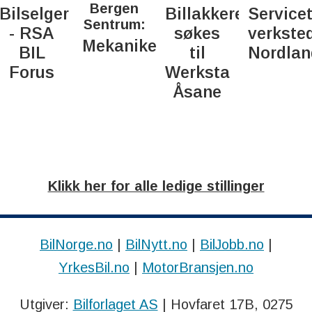
Bergen
Bilselger
Billakkerer
Service
Sentrum:
- RSA
søkes
verkste
Mekaniker
BIL
til
Nordlan
d
Forus
Werksta
Åsane
Klikk her for alle ledige stillinger
BilNorge.no
|
BilNytt.no
|
BilJobb.no
|
YrkesBil.no
|
MotorBransjen.no
Utgiver:
Bilforlaget AS
| Hovfaret 17B, 0275