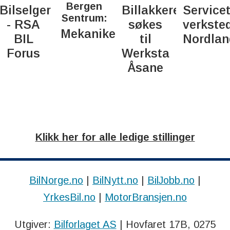
Bergen
Bilselger
Billakkerer
Service
Sentrum:
- RSA
søkes
verkste
Mekaniker
BIL
til
Nordlan
d
Forus
Werksta
Åsane
Klikk her for alle ledige stillinger
BilNorge.no
|
BilNytt.no
|
BilJobb.no
|
YrkesBil.no
|
MotorBransjen.no
Utgiver:
Bilforlaget AS
| Hovfaret 17B, 0275